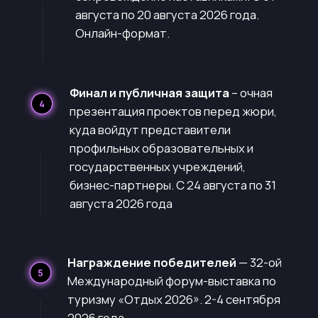
Победители получают не только
признание, но и реальные ресурсы
для воплощения своих смелых идей в
жизнь.
Путешествия по России