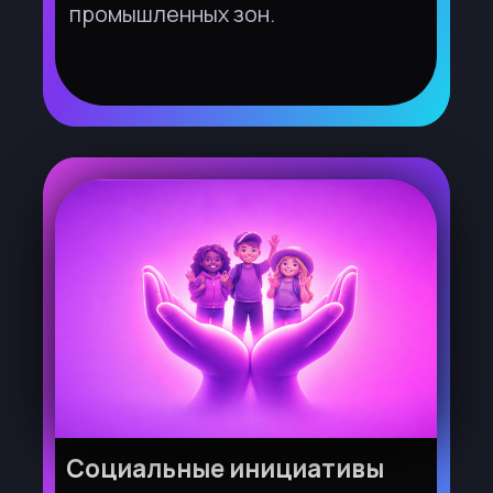
Маркетинг и продвижение
туристских продуктов
и территорий
Креативные маркетинговые
кампании, PR-стратегии,
брендинг территорий, создание
качественного контента
и использование современных
медиа-инструментов
для повышения узнаваемости
туристских дестинаций.