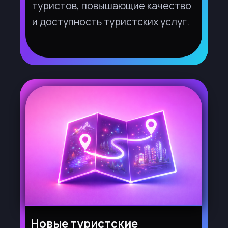
Проекты развития
туристской
привлекательности
территорий
Комплексные инициативы
по благоустройству туристских
центров, созданию точек
притяжения, ревитализации
промышленных зон.