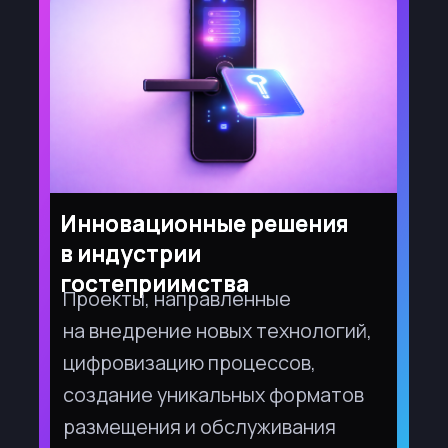
маршруты и турпродукты
Разработка оригинальных
туристких маршрутов, включая
межрегиональные,
тематические, иммерсивные
и инклюзивные туры,
открывающие новые дестинации
и виды отдыха для различных
целевых аудиторий.