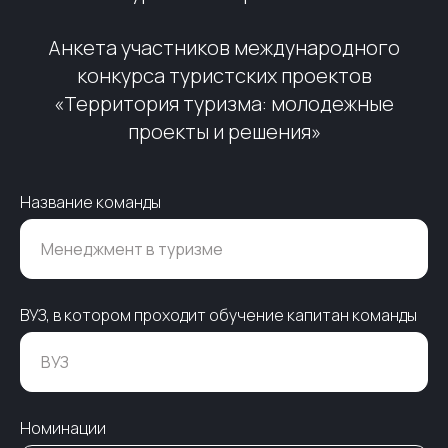
индустрию путешествий начинается
здесь.
Анкета участников международного
конкурса туристских проектов
Заполнить анкету
«Территория туризма: молодежные
проекты и решения»
Узнать условия
Название команды
Жюри конкурса
ВУЗ, в котором проходит обучение капитан команды
Эксперты высочайшего уровня оценят
ваши проекты и помогут раскрыть
их потенциал.
Заполнить анкету
Номинации