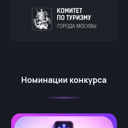
гостеприимства
Проекты, направленные
на внедрение новых технологий,
цифровизацию процессов,
создание уникальных форматов
размещения и обслуживания
туристов, повышающие качество
и доступность туристских услуг.
Новые туристские