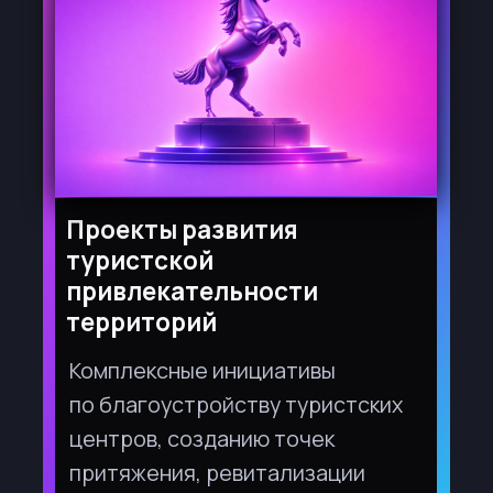
Экологические практики в
туризме
Идеи и реализованные проекты
в сфере экотуризма, создание
экологических троп, внедрение
принципов устойчивого развития
и ресурсосберегающих
технологий
в работу туристских объектов
и предприятий.