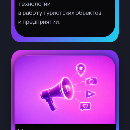
Награждение победителей
— 32-ой
НОМИНАЦИЮ
Международный форум-выставка по
туризму «Отдых 2026». 2-4 сентября
2026 года.
Пост-сопровождение —
стажировки,
акселерация, внедрение проектов-
победителей. С 01 сентября 2026 года
по 01 ноября 2026 года.