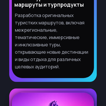
Социальные инициативы
в туризме и гостеприимстве
Проекты, способствующие
развитию доступной среды,
инклюзивного, детского
и молодежного туризма,
а также инициативы,
направленные на поддержку
местных сообществ
и сохранение культурного
наследия.