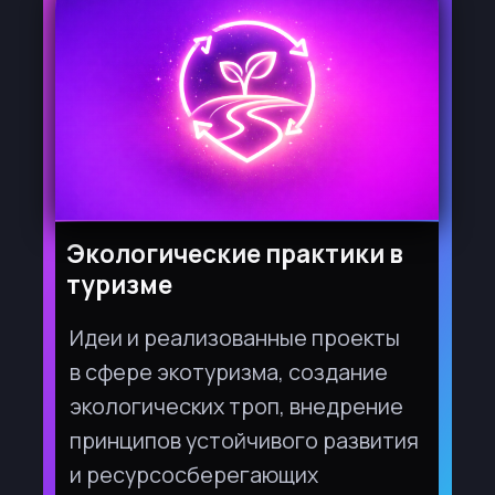
Полуфинал
— экспертный отбор
лучших работ. С 30 июля по 8 августа
2026 года.
Образовательный акселератор
—
серия вебинаров, мастер-классов и
консультаций от экспертов РСТ,
преподавателей МГУ и тд. Работа
команд над проектами,
сопровождение наставниками. С 01
августа по 20 августа 2026 года.
Онлайн-формат.
Финал и публичная защита
– очная
презентация проектов перед жюри,
куда войдут представители
профильных образовательных и
государственных учреждений,
бизнес-партнеры. С 24 августа по 31
августа 2026 года
ПОДАТЬ ЗАЯВКУ НА ЛЮБУЮ