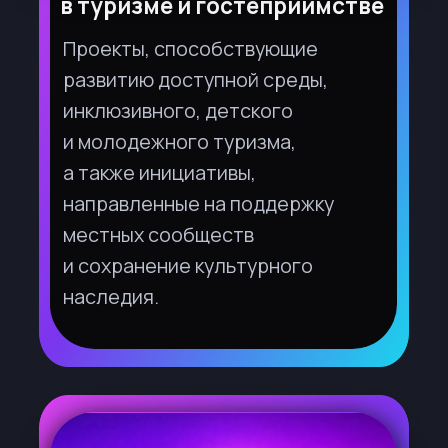
ПОДАТЬ ЗАЯВКУ НА ЛЮБУЮ
НОМИНАЦИЮ
Этапы конкурса
Пройдите путь от идеи до успешной
реализации вашего проекта вместе
с ведущими экспертами отрасли.
Заявочная кампания
— приём
проектных заявок и концепций. Сроки
с 19 мая 2026 года до 30 июля 2026
года